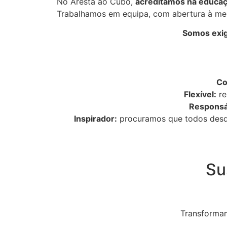
No Aresta ao Cubo,
acreditamos na educa
Trabalhamos em equipa, com abertura à melh
Somos exig
Co
Flexível:
re
Responsá
Inspirador:
procuramos que todos desde
Su
Transformam