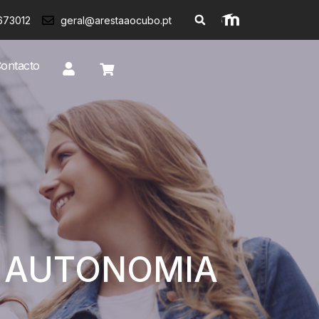
673012
geral@arestaaocubo.pt
ontacto
 AUTONOMIA