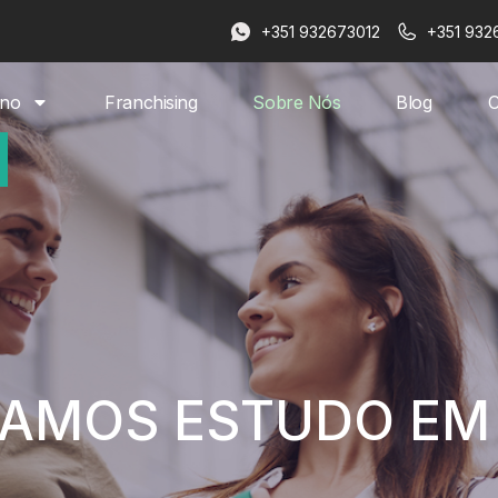
+351 932673012
+351 932
ino
Franchising
Sobre Nós
Blog
C
AMOS ESTUDO EM