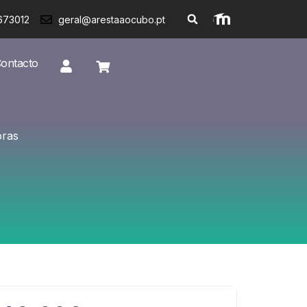
673012
geral@arestaaocubo.pt
ontacto
oras