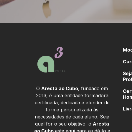
Moo
Cur
Sej
Pro
O
Aresta ao Cubo
, fundado em
Cer
2013, é uma entidade formadora
Hom
certificada, dedicada a atender de
Liv
forma personalizada às
necessidades de cada aluno. Seja
qual for o seu objetivo, o
Aresta
ao Cubo
está aqui para ajudá-lo a